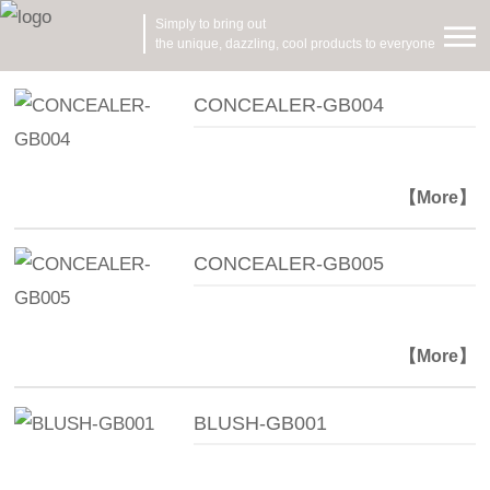
Simply to bring out
the unique, dazzling, cool products to everyone
CONCEALER-GB004
【More】
CONCEALER-GB005
【More】
BLUSH-GB001