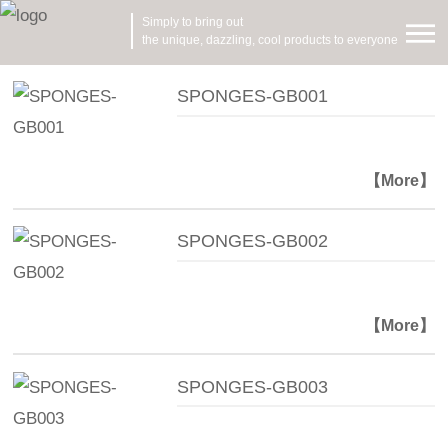
Simply to bring out
the unique, dazzling, cool products to everyone
SPONGES-GB001
【More】
SPONGES-GB002
【More】
SPONGES-GB003